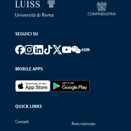
SEGUICI SU
Footer social
MOBILE APPS
Footer Apps
QUICK LINKS
Footer Links
Contatti
Aree riservate