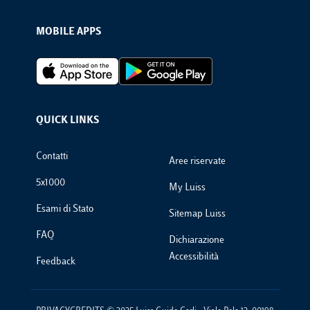
MOBILE APPS
Footer Apps
QUICK LINKS
Footer Links
Contatti
Aree riservate
5x1000
My Luiss
Esami di Stato
Sitemap Luiss
FAQ
Dichiarazione
Accessibilità
Feedback