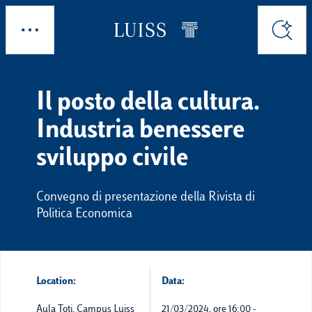
Skip to main content
Esplora
Cerca
Il posto della cultura.
Industria benessere
sviluppo civile
Convegno di presentazione della Rivista di
Politica Economica
Location:
Data:
Aula Toti, Campus Luiss
21/03/2024, ore 16:00
-