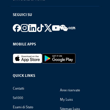
SEGUICI SU
Footer social
MOBILE APPS
Footer Apps
QUICK LINKS
Footer Links
Contatti
Aree riservate
5x1000
My Luiss
Esami di Stato
Sitemap Luiss