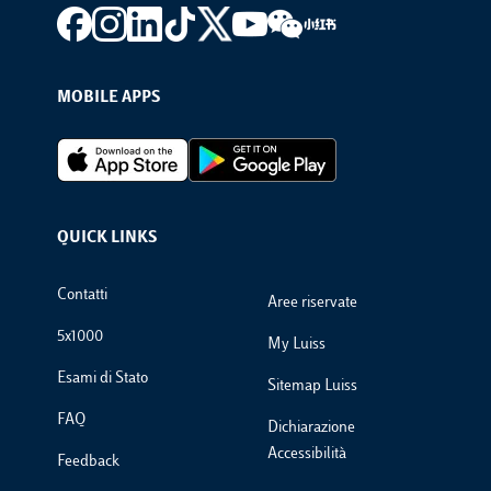
Footer social
MOBILE APPS
Footer Apps
QUICK LINKS
Footer Links
Contatti
Aree riservate
5x1000
My Luiss
Esami di Stato
Sitemap Luiss
FAQ
Dichiarazione
Accessibilità
Feedback