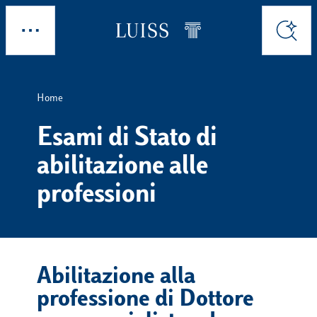
Skip to main content
Esplora
Cerca
Home
Esami di Stato di
abilitazione alle
professioni
Abilitazione alla
professione di Dottore