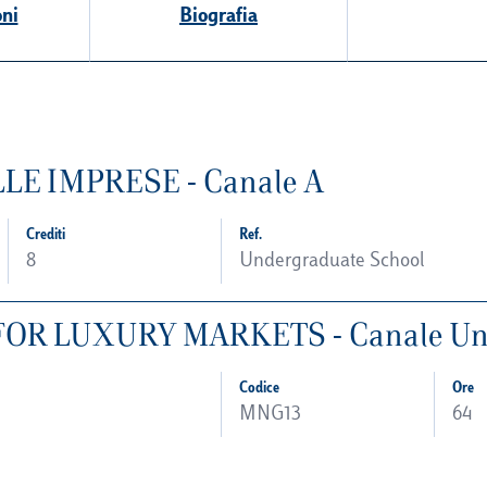
oni
Biografia
E IMPRESE - Canale A
Crediti
Ref.
8
Undergraduate School
R LUXURY MARKETS - Canale Un
Codice
Ore
MNG13
64