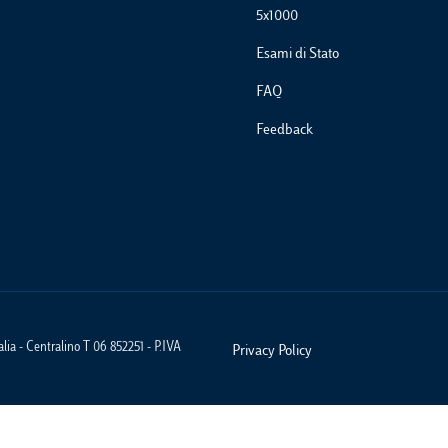
5x1000
Esami di Stato
FAQ
Feedback
ia - Centralino T 06 852251 - P.IVA
Privacy Policy
Footer Policies
iva sulla raccolta
Le tue preferenze relative alla priva