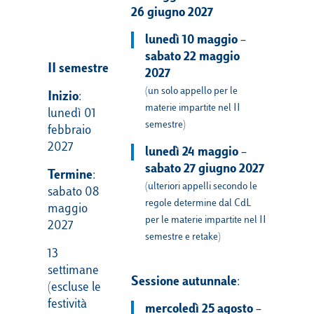
26 giugno 2027
lunedì 10 maggio –
sabato 22 maggio
II semestre
2027
(un solo appello per le
Inizio
:
materie impartite nel II
lunedì 01
semestre)
febbraio
2027
lunedì 24 maggio –
sabato 27 giugno 2027
Termine
:
(ulteriori appelli secondo le
sabato 08
regole determine dal CdL
maggio
per le materie impartite nel II
2027
semestre e retake)
13
settimane
Sessione
autunnale
:
(escluse le
festività
mercoledì 25 agosto –