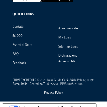
QUICK LINKS
Footer Links
Contatti
Aree riservate
5x1000
My Luiss
Esami di Stato
Sitemap Luiss
FAQ
Dichiarazione
Accessibilità
Feedback
PRIVACYCREDITS © 2025 Luiss Guido Carli - Viale Pola 12, 00198
Roma, Italia - Centralino T 06 852251 - P.IVA 01067231009
Privacy Policy
Footer Policies