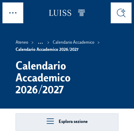
Skip to main content
Esplora
Cerca
...
Ateneo
Calendario Accademico
Show intermediate breadc
Calendario Accademico 2026/2027
Calendario
Accademico
2026/2027
Esplora sezione