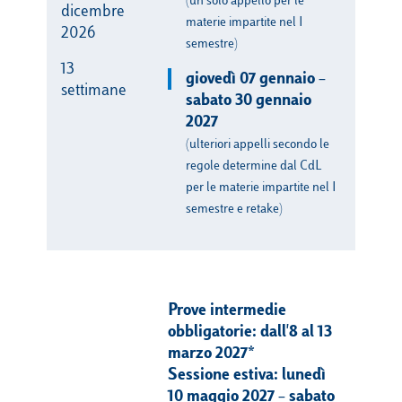
(un solo appello per le
dicembre
materie impartite nel I
2026
semestre)
13
giovedì 07 gennaio –
settimane
sabato 30 gennaio
2027
(ulteriori appelli secondo le
regole determine dal CdL
per le materie impartite nel I
semestre e retake)
Prove intermedie
obbligatorie: dall'8 al 13
marzo 2027*
Sessione estiva: lunedì
10 maggio 2027 – sabato