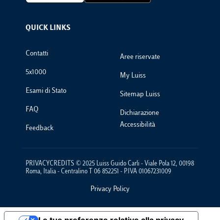
QUICK LINKS
Footer Links
Contatti
Aree riservate
5x1000
My Luiss
Esami di Stato
Sitemap Luiss
FAQ
Dichiarazione
Accessibilità
Feedback
PRIVACYCREDITS © 2025 Luiss Guido Carli - Viale Pola 12, 00198
Roma, Italia - Centralino T 06 852251 - P.IVA 01067231009
Privacy Policy
Footer Policies