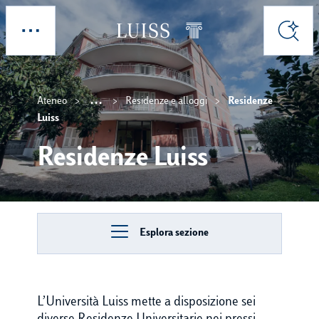
Skip to main content
Esplora
Cerca
...
Ateneo
Residenze e alloggi
Residenze
Show intermediate breadc
Luiss
Residenze Luiss
Esplora sezione
L’Università Luiss mette a disposizione sei