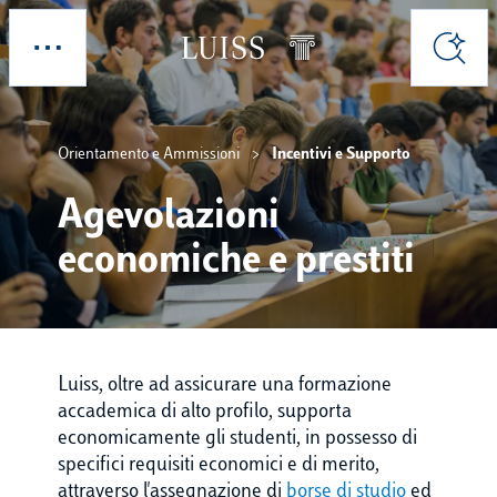
Skip to main content
Esplora
Cerca
Orientamento e Ammissioni
Incentivi e Supporto
Agevolazioni
economiche e prestiti
Luiss, oltre ad assicurare una formazione
accademica di alto profilo, supporta
economicamente gli studenti, in possesso di
specifici requisiti economici e di merito,
attraverso l'assegnazione di
borse di studio
ed