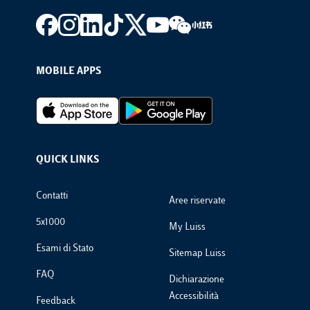
Footer social
MOBILE APPS
Footer Apps
QUICK LINKS
Footer Links
Contatti
Aree riservate
5x1000
My Luiss
Esami di Stato
Sitemap Luiss
FAQ
Dichiarazione
Accessibilità
Feedback