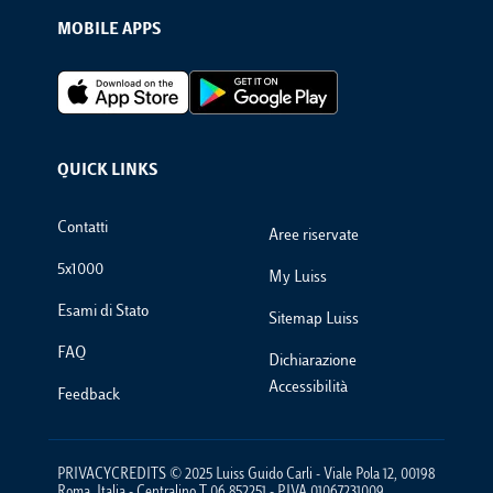
MOBILE APPS
Footer Apps
QUICK LINKS
Footer Links
Contatti
Aree riservate
5x1000
My Luiss
Esami di Stato
Sitemap Luiss
FAQ
Dichiarazione
Accessibilità
Feedback
PRIVACYCREDITS © 2025 Luiss Guido Carli - Viale Pola 12, 00198
Roma, Italia - Centralino T 06 852251 - P.IVA 01067231009