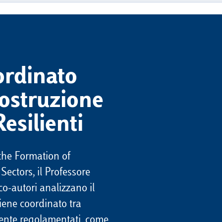
oordinato
costruzione
esilienti
the Formation of
ectors, il Professore
co-autori analizzano il
viene coordinato tra
amente regolamentati, come