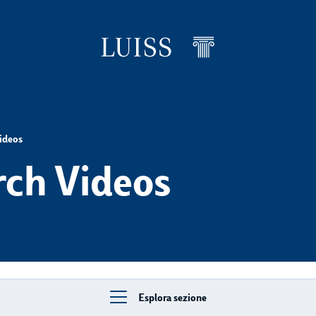
ideos
levels
ch Videos
Esplora sezione