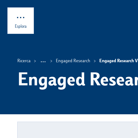
Skip to main content
Esplora
...
Ricerca
Engaged Research
Engaged Research V
Show intermediate breadcrumb 
Engaged Resear