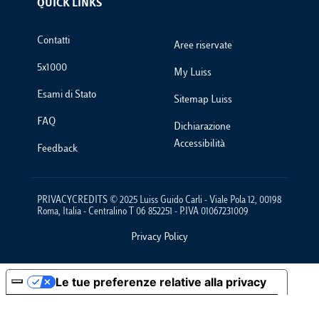
QUICK LINKS
Footer Links
Contatti
Aree riservate
5x1000
My Luiss
Esami di Stato
Sitemap Luiss
FAQ
Dichiarazione
Accessibilità
Feedback
PRIVACYCREDITS © 2025 Luiss Guido Carli - Viale Pola 12, 00198
Roma, Italia - Centralino T 06 852251 - P.IVA 01067231009
Privacy Policy
Footer Policies
Le tue preferenze relative alla privacy
Informativa sulla raccolta