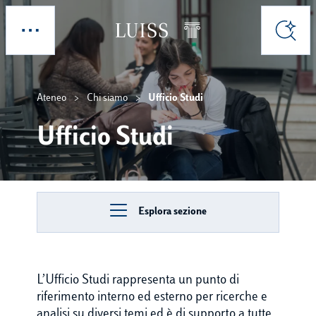
Skip to main content
Esplora
Cerca
Ateneo
Chi siamo
Ufficio Studi
Ufficio Studi
Esplora sezione
L’Ufficio Studi rappresenta un punto di
riferimento interno ed esterno per ricerche e
analisi su diversi temi ed è di supporto a tutte