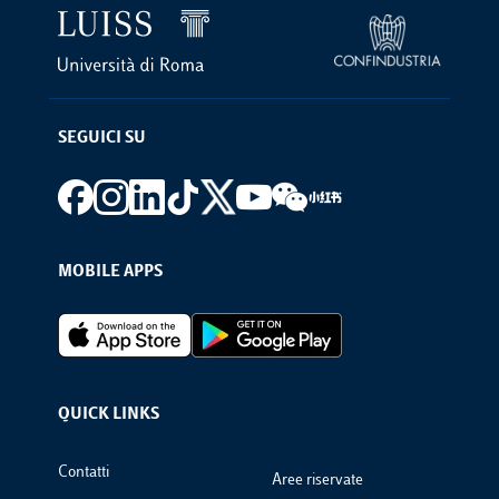
SEGUICI SU
Footer social
MOBILE APPS
Footer Apps
QUICK LINKS
Footer Links
Contatti
Aree riservate