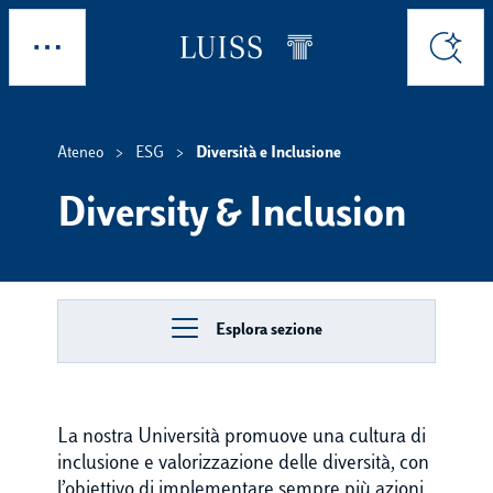
Skip to main content
Esplora
Cerca
Ateneo
ESG
Diversità e Inclusione
Diversity & Inclusion
Esplora sezione
La nostra Università promuove una cultura di
inclusione e valorizzazione delle diversità, con
l’obiettivo di implementare sempre più azioni