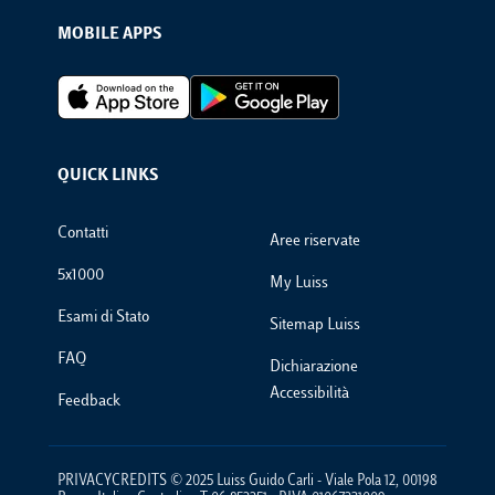
MOBILE APPS
Footer Apps
QUICK LINKS
Footer Links
Contatti
Aree riservate
5x1000
My Luiss
Esami di Stato
Sitemap Luiss
FAQ
Dichiarazione
Accessibilità
Feedback
PRIVACYCREDITS © 2025 Luiss Guido Carli - Viale Pola 12, 00198