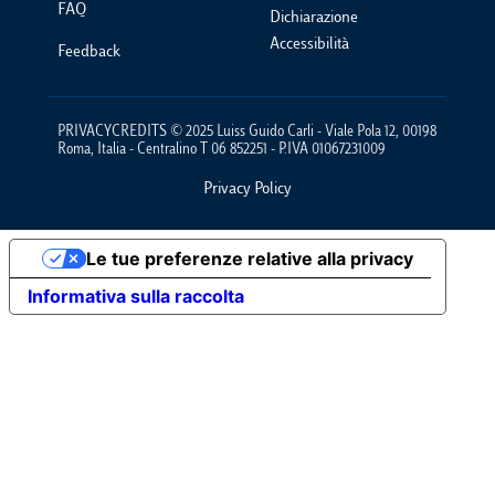
FAQ
Dichiarazione
Accessibilità
Feedback
PRIVACYCREDITS © 2025 Luiss Guido Carli - Viale Pola 12, 00198
Roma, Italia - Centralino T 06 852251 - P.IVA 01067231009
Privacy Policy
Footer Policies
Le tue preferenze relative alla privacy
Informativa sulla raccolta