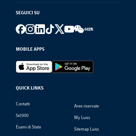
SEGUICI SU
Footer social
MOBILE APPS
Footer Apps
QUICK LINKS
Footer Links
Contatti
Aree riservate
5x1000
My Luiss
Esami di Stato
Sitemap Luiss