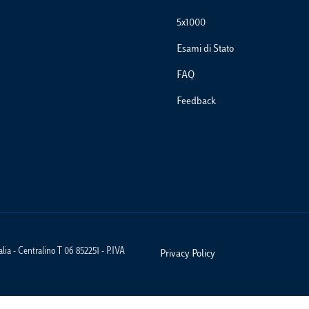
5x1000
Esami di Stato
FAQ
Feedback
ia - Centralino T 06 852251 - P.IVA
Privacy Policy
Footer Policies