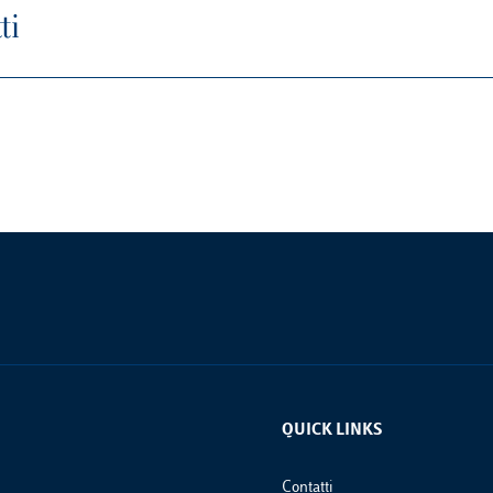
ti
QUICK LINKS
Footer Links
Contatti