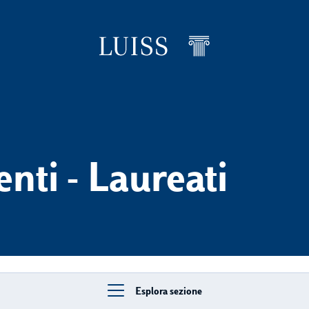
levels
nti - Laureati
Esplora sezione