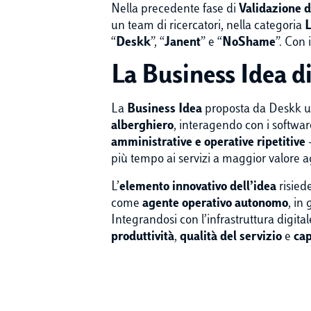
Nella precedente fase di
Validazione d
un team di ricercatori, nella categoria
L
“
Deskk
”, “
Janent
” e “
NoShame
”. Con 
La Business Idea di
La
Business Idea
proposta da Deskk uti
alberghiero
, interagendo con i software
amministrative e operative ripetitive
–
più tempo ai servizi a maggior valore ag
L’
elemento innovativo dell’idea
risied
come
agente operativo autonomo
, in
Integrandosi con l’infrastruttura digita
produttività
,
qualità del servizio
e
cap