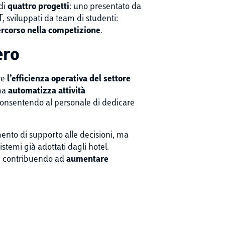
 di
quattro progetti
: uno presentato da
T, sviluppati da team di studenti:
ercorso nella competizione
.
ero
re
l’efficienza operativa del settore
rma
automatizza attività
 consentendo al personale di dedicare
mento di supporto alle decisioni, ma
istemi già adottati dagli hotel.
AI, contribuendo ad
aumentare