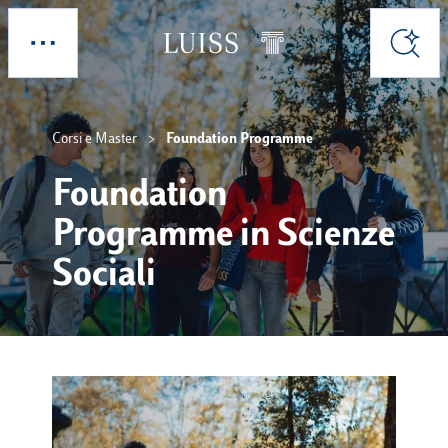
Skip to main content
Esplora
Cerca
Corsi e Master
Foundation Programme
Foundation
Programme in Scienze
Sociali