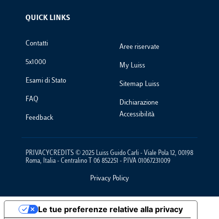
QUICK LINKS
Footer Links
Contatti
Aree riservate
5x1000
My Luiss
Esami di Stato
Sitemap Luiss
FAQ
Dichiarazione
Accessibilità
Feedback
PRIVACYCREDITS © 2025 Luiss Guido Carli - Viale Pola 12, 00198
Roma, Italia - Centralino T 06 852251 - P.IVA 01067231009
Privacy Policy
Footer Policies
Le tue preferenze relative alla privacy