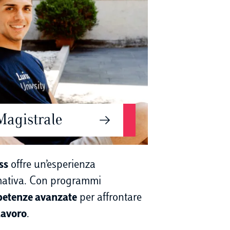
Magistrale
ss
offre un’esperienza
rmativa. Con programmi
etenze avanzate
per affrontare
lavoro
.