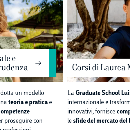
ale e
prudenza
Corsi di Laurea 
dotta un modello
La
Graduate School Lui
bina
teoria e pratica
e
internazionale e trasfo
competenze
innovativi, fornisce
comp
er proseguire con
le
sfide del mercato del 