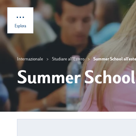
Skip to main content
Esplora
Internazionale
Studiare all'Estero
Summer School all'est
Summer School a