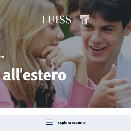
ero
ll'estero
Esplora sezione