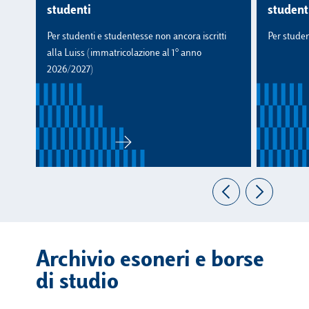
studenti
studenti
Per studenti e studentesse non ancora iscritti
Per student
alla Luiss (immatricolazione al 1° anno
2026/2027)
Archivio esoneri e borse
di studio