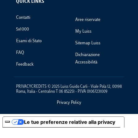
QUICK LINKS
Footer Links
Contatti
Aree riservate
5x1000
My Luiss
Esami di Stato
Sitemap Luiss
FAQ
Dichiarazione
Accessibilità
Feedback
PRIVACYCREDITS © 2025 Luiss Guido Carli - Viale Pola 12, 00198
Roma, Italia - Centralino T 06 852251 - P.IVA 01067231009
Privacy Policy
Footer Policies
Le tue preferenze relative alla privacy
Informativa sulla raccolta