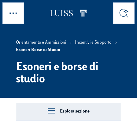
Skip to main content
Esplora
Cerca
Orientamento e Ammissioni
Incentivi e Supporto
Esoneri Borse di Studio
Esoneri e borse di
studio
Esplora sezione