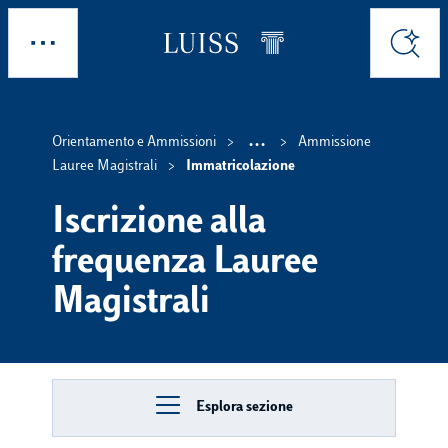
Skip to main content
Esplora
Cerca
...
Orientamento e Ammissioni
Ammissione
Show intermedi
Lauree Magistrali
Immatricolazione
Iscrizione alla
frequenza Lauree
Magistrali
Esplora sezione