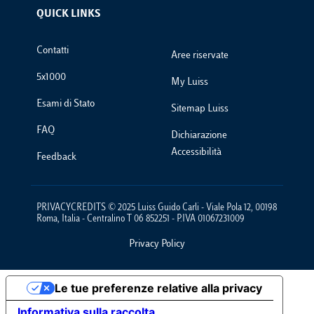
QUICK LINKS
Footer Links
Contatti
Aree riservate
5x1000
My Luiss
Esami di Stato
Sitemap Luiss
FAQ
Dichiarazione
Accessibilità
Feedback
PRIVACYCREDITS © 2025 Luiss Guido Carli - Viale Pola 12, 00198
Roma, Italia - Centralino T 06 852251 - P.IVA 01067231009
Privacy Policy
Footer Policies
Le tue preferenze relative alla privacy
Informativa sulla raccolta