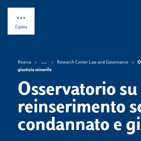
Skip to main content
Esplora
...
Ricerca
Research Center Law and Governance
O
Show intermediate breadcrumb 
giustizia minorile
Osservatorio su 
reinserimento so
condannato e gi