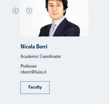
Nicola Borri
Gi
Academic Coordinator
De
Professor
Fu
nborri@luiss.it
gd
Faculty