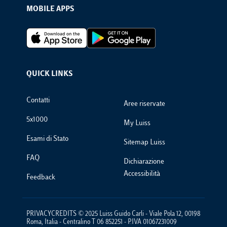
MOBILE APPS
Footer Apps
QUICK LINKS
Footer Links
Contatti
Aree riservate
5x1000
My Luiss
Esami di Stato
Sitemap Luiss
FAQ
Dichiarazione
Accessibilità
Feedback
PRIVACYCREDITS © 2025 Luiss Guido Carli - Viale Pola 12, 00198
Roma, Italia - Centralino T 06 852251 - P.IVA 01067231009