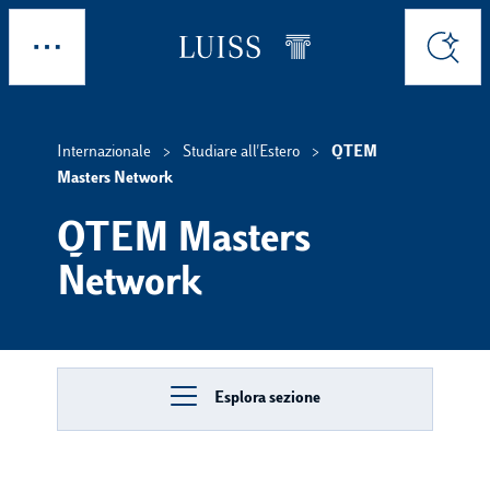
Skip to main content
Esplora
Cerca
Internazionale
Studiare all'Estero
QTEM
Masters Network
QTEM Masters
Network
Esplora sezione