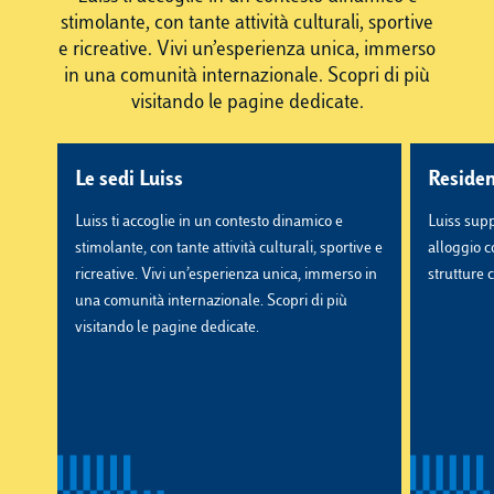
stimolante, con tante attività culturali, sportive
e ricreative. Vivi un’esperienza unica, immerso
in una comunità internazionale. Scopri di più
visitando le pagine dedicate.
Le sedi Luiss
Residen
Luiss ti accoglie in un contesto dinamico e
Luiss supp
stimolante, con tante attività culturali, sportive e
alloggio c
ricreative. Vivi un’esperienza unica, immerso in
strutture 
una comunità internazionale. Scopri di più
visitando le pagine dedicate.