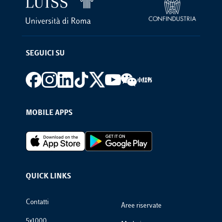
SEGUICI SU
Footer social
MOBILE APPS
Footer Apps
QUICK LINKS
Footer Links
Contatti
Aree riservate
5x1000