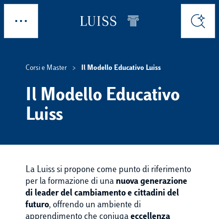
Skip to main content
Esplora
Cerca
Corsi e Master
Il Modello Educativo Luiss
Il Modello Educativo
Luiss
La Luiss si propone come
punto di riferimento
per la formazione di una
nuova generazione
di leader del cambiamento e cittadini del
futuro
, offrendo un ambiente di
apprendimento che coniuga
eccellenza