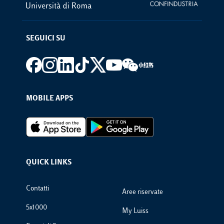
SEGUICI SU
Footer social
MOBILE APPS
Footer Apps
QUICK LINKS
Footer Links
Contatti
Aree riservate
5x1000
My Luiss