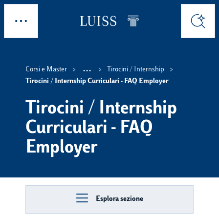
Skip to main content
Esplora
Cerca
...
Corsi e Master
Tirocini / Internship
Show intermediate bre
Tirocini / Internship Curriculari - FAQ Employer
Tirocini / Internship
Curriculari - FAQ
Employer
Esplora sezione