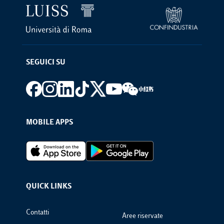
SEGUICI SU
Footer social
MOBILE APPS
Footer Apps
QUICK LINKS
Footer Links
Contatti
Aree riservate