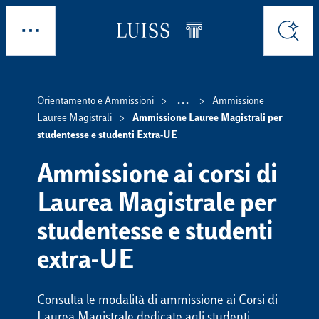
Skip to main content
Esplora
Cerca
...
Orientamento e Ammissioni
Ammissione
Show intermedi
Lauree Magistrali
Ammissione Lauree Magistrali per
studentesse e studenti Extra-UE
Ammissione ai corsi di
Laurea Magistrale per
studentesse e studenti
extra-UE
Consulta le modalità di ammissione ai Corsi di
Laurea Magistrale dedicate agli studenti