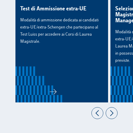
Test di Ammissione extra-UE
Selezio
Magistr
Modalità di ammissione dedicata ai candidati
Manag
extra-UE/extra-Schengen che partecipano al
Modalità d
Test Luiss per accedere ai Corsi di Laurea
extra-UE/e
Magistrale.
Laurea Ma
in possess
previste.