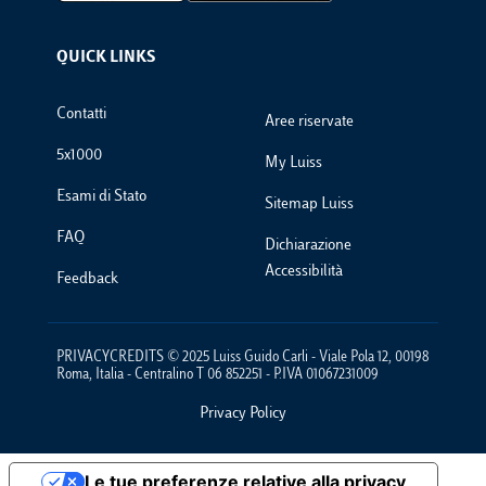
QUICK LINKS
Footer Links
Contatti
Aree riservate
5x1000
My Luiss
Esami di Stato
Sitemap Luiss
FAQ
Dichiarazione
Accessibilità
Feedback
PRIVACYCREDITS © 2025 Luiss Guido Carli - Viale Pola 12, 00198
Roma, Italia - Centralino T 06 852251 - P.IVA 01067231009
Privacy Policy
Footer Policies
Le tue preferenze relative alla privacy