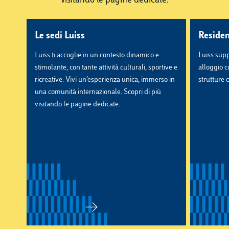
visitando le pagine dedicate.
Le sedi Luiss
Residen
Luiss ti accoglie in un contesto dinamico e
Luiss supp
stimolante, con tante attività culturali, sportive e
alloggio c
ricreative. Vivi un’esperienza unica, immerso in
strutture 
una comunità internazionale. Scopri di più
visitando le pagine dedicate.