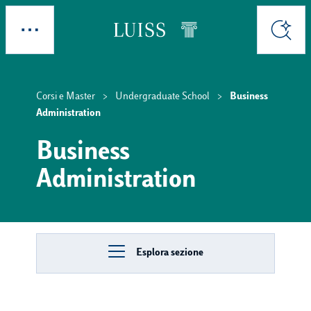
Skip to main content
Esplora
Cerca
Corsi e Master
Undergraduate School
Business
Administration
Business
Administration
Esplora sezione