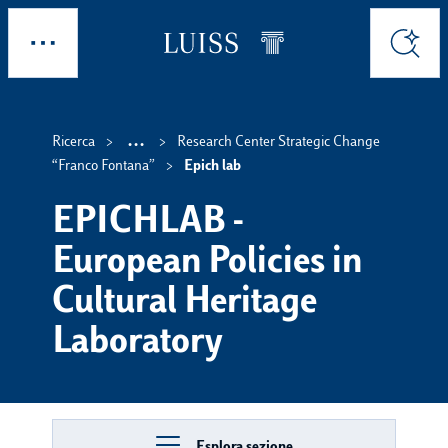
Skip to main content
Esplora
Cerca
...
Ricerca
Research Center Strategic Change
Show intermediate breadc
“Franco Fontana”
Epich lab
EPICHLAB -
European Policies in
Cultural Heritage
Laboratory
Esplora sezione