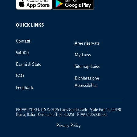
Footer Apps
QUICK LINKS
Footer Links
Contatti
Aree riservate
5x1000
My Luiss
Esami di Stato
Sitemap Luiss
FAQ
Dichiarazione
Accessibilità
Feedback
PRIVACYCREDITS © 2025 Luiss Guido Carli - Viale Pola 12, 00198
Roma, Italia - Centralino T 06 852251 - P.IVA 01067231009
Privacy Policy
Footer Policies