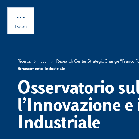
Skip to main content
Esplora
...
Ricerca
Research Center Strategic Change “Franco F
Show intermediate breadcrumb 
Rinascimento Industriale
Osservatorio su
l’Innovazione e
Industriale