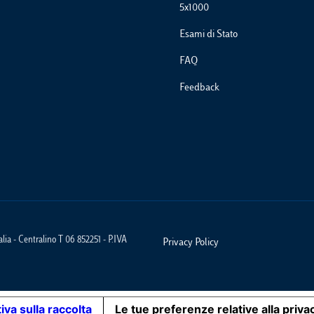
5x1000
Esami di Stato
FAQ
Feedback
ia - Centralino T 06 852251 - P.IVA
Privacy Policy
Footer Policies
iva sulla raccolta
Le tue preferenze relative alla priva