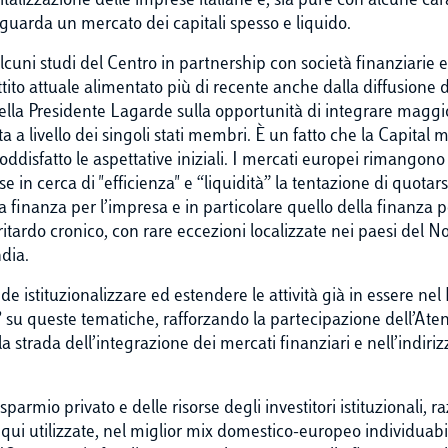
lizzazione delle imprese italiane e, sia pure con alcune caratte
riguarda un mercato dei capitali spesso e liquido.
n alcuni studi del Centro in partnership con società finanziarie
battito attuale alimentato più di recente anche dalla diffusio
 della Presidente Lagarde sulla opportunità di integrare magg
 a livello dei singoli stati membri. È un fatto che la Capital m
oddisfatto le aspettative iniziali. I mercati europei rimangono “
 in cerca di "efficienza" e “liquidità” la tentazione di quotar
la finanza per l’impresa e in particolare quello della finanza 
ritardo cronico, con rare eccezioni localizzate nei paesi del No
ndia.
de istituzionalizzare ed estendere le attività già in essere nel
”
su queste tematiche, rafforzando la partecipazione dell’Atene
strada dell’integrazione dei mercati finanziari e nell’indirizz
parmio privato e delle risorse degli investitori istituzionali,
 qui utilizzate, nel miglior mix domestico-europeo individuabi