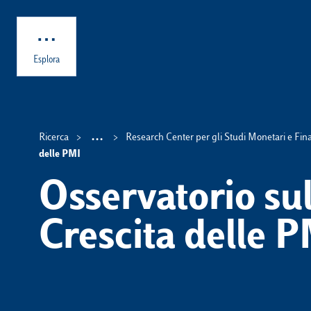
Skip to main content
Esplora
...
Ricerca
Research Center per gli Studi Monetari e Fina
Show intermediate breadc
delle PMI
Osservatorio sul
Crescita delle 