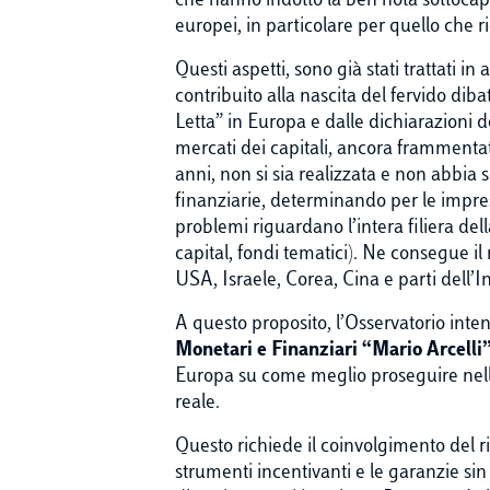
che hanno indotto la ben nota sottocapita
europei, in particolare per quello che 
Questi aspetti, sono già stati trattati i
contribuito alla nascita del fervido di
Letta” in Europa e dalle dichiarazioni
mercati dei capitali, ancora frammentata
anni, non si sia realizzata e non abbia s
finanziarie, determinando per le imprese
problemi riguardano l’intera filiera del
capital, fondi tematici). Ne consegue il 
USA, Israele, Corea, Cina e parti dell’I
A questo proposito, l’Osservatorio inten
Monetari e Finanziari “Mario Arcelli
Europa su come meglio proseguire nella 
reale.
Questo richiede il coinvolgimento del ris
strumenti incentivanti e le garanzie sin