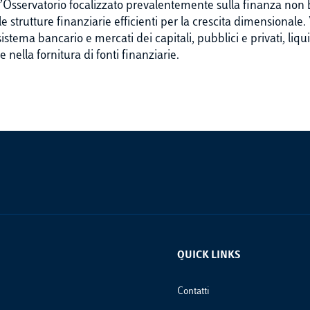
 l’Osservatorio focalizzato prevalentemente sulla finanza non 
le strutture finanziarie efficienti per la crescita dimensiona
 sistema bancario e mercati dei capitali, pubblici e privati, liq
nella fornitura di fonti finanziarie.
QUICK LINKS
Footer Links
Contatti