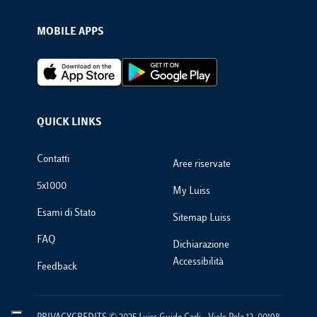
MOBILE APPS
Footer Apps
QUICK LINKS
Footer Links
Contatti
Aree riservate
5x1000
My Luiss
Esami di Stato
Sitemap Luiss
FAQ
Dichiarazione
Accessibilità
Feedback