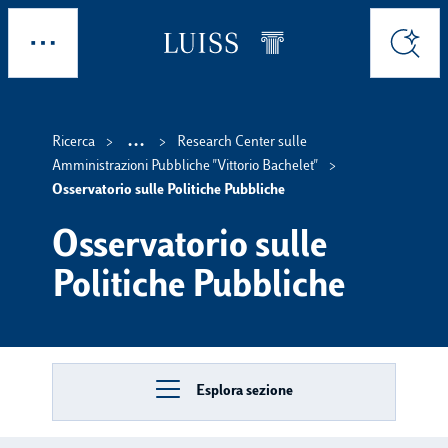
Skip to main content
Esplora
Cerca
...
Ricerca
Research Center sulle
Show intermediate breadc
Amministrazioni Pubbliche ''Vittorio Bachelet''
Osservatorio sulle Politiche Pubbliche
Osservatorio sulle
Politiche Pubbliche
Esplora sezione