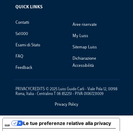
QUICK LINKS
Footer Links
Contatti
Aree riservate
5x1000
My Luiss
Esami di Stato
Sitemap Luiss
FAQ
Dichiarazione
Accessibilità
Feedback
PRIVACYCREDITS © 2025 Luiss Guido Carli - Viale Pola 12, 00198
Roma, Italia - Centralino T 06 852251 - P.IVA 01067231009
Privacy Policy
Footer Policies
Le tue preferenze relative alla privacy