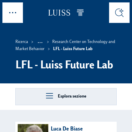
Skip to main content
Esplora
Cerca
...
Ricerca
Research Center on Technology and
Show intermediate breadc
Market Behavior
LFL - Luiss Future Lab
LFL - Luiss Future Lab
Esplora sezione
Luca De Biase